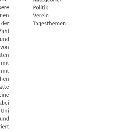
sere
Politik
inen
Verein
 der
Tagesthemen
Zahl
rund
 von
lten
 mit
 mit
chen
ätte
Eine
abei
 Uni
 und
iert