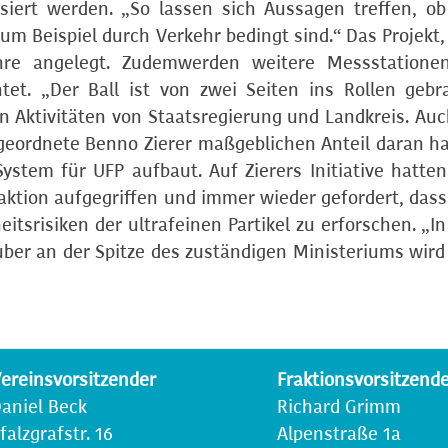
ert werden. „So lassen sich Aussagen treffen, ob
um Beispiel durch Verkehr bedingt sind.“ Das Projekt,
ahre angelegt. Zudemwerden weitere Messstatione
t. „Der Ball ist von zwei Seiten ins Rollen gebr
n Aktivitäten von Staatsregierung und Landkreis. Auc
bgeordnete Benno Zierer maßgeblichen Anteil daran ha
stem für UFP aufbaut. Auf Zierers Initiative hatten
aktion aufgegriffen und immer wieder gefordert, dass
itsrisiken der ultrafeinen Partikel zu erforschen. „In
ber an der Spitze des zuständigen Ministeriums wird
ereinsvorsitzender
Fraktionsvorsitzend
aniel Beck
Richard Grimm
falzgrafstr. 16
Alpenstraße 1a