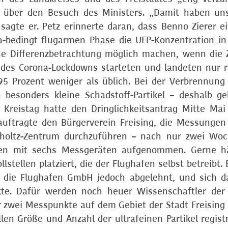
h über den Besuch des Ministers. „Damit haben un
sagte er. Petz erinnerte daran, dass Benno Zierer e
na-bedingt flugarmen Phase die UFP-Konzentration in
ne Differenzbetrachtung möglich machen, wenn die 
des Corona-Lockdowns starteten und landeten nur 
5 Prozent weniger als üblich. Bei der Verbrennung
besonders kleine Schadstoff-Partikel – deshalb ge
 Kreistag hatte den Dringlichkeitsantrag Mitte Mai
uftragte den Bürgerverein Freising, die Messungen
mholtz-Zentrum durchzuführen – nach nur zwei Wo
gen mit sechs Messgeräten aufgenommen. Gerne h
tellen platziert, die der Flughafen selbst betreibt. 
 die Flughafen GmbH jedoch abgelehnt, und sich d
kte. Dafür werden noch heuer Wissenschaftler der
r zwei Messpunkte auf dem Gebiet der Stadt Freising
en Größe und Anzahl der ultrafeinen Partikel registr