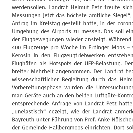
werdensollen. Landrat Helmut Petz freute sic
Messungen jetzt das höchste amtliche Siegel“, 
Antrag im Kreistag gestellt hatte, in der coro
Umgebung des Airports zu messen. Das soll ei
der Flugbewegungen wieder ansteigt. Während 
400 Flugzeuge pro Woche im Erdinger Moos – 9
Kerosin in den Flugzeugtriebwerken entstehen 
Flughäfen als Hotspots der UFP-Belastung. Der
breiter Mehrheit angenommen. Der Landrat bea
wissenschaftlicher Begleitung durch das Hel
Vorbereitungsphase wurden die Untersuchun
man Geräte auch an den beiden Luftgüte-Kontrolls
entsprechende Anfrage von Landrat Petz hatte
„unelastisch“ gezeigt, wie der Landrat anmer
Bayreuth unter Führung von Prof. Anke Nölsche
der Gemeinde Hallbergmoos einrichten. Dort soll