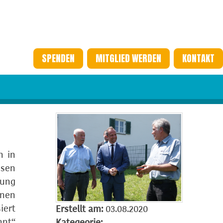
SPENDEN
MITGLIED WERDEN
KONTAKT
n in
usen
rung
enen
iert
Erstellt am:
03.08.2020
hnt“
Kategeorie: