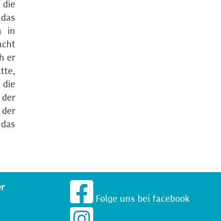
 die
 das
n in
acht
h er
tte,
 die
 der
 der
 das
er
Folge uns bei facebook