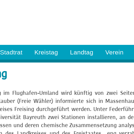
Stadtrat
Kreistag
Landtag
Verein
ng
g im Flughafen-Umland wird künftig von zwei Seite
auber (Freie Wähler) informierte sich in Massenha
eises Freising durchgeführt werden. Unter Federfüh
versität Bayreuth zwei Stationen installieren, an d
gemessen und deren chemische Zusammensetzung analys
en des Landkreises und des Freistaates „eng verza